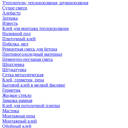
Утеплители, теплоизоляция, шумоизоляция
Сухие смеси
Алебастр
Затирка
Известь
Клей для монтажа теплоизоляции
Наливной пол
Плиточный клей
Побелка, мел
Ремонтная смесь для бетона
Противогололедный материал
Цементно-песчаная смесь
Шпатлевка
Штукатурка
Сетка металлическая
Клей, герметик, пена
Бытовой клей в мелкой фасовке
Герметик
Жидкое стекло
Замазка рамная
Клей для потолочной плитки
Мастика
Монтажная пена
Монтажный клей
Обойный клей