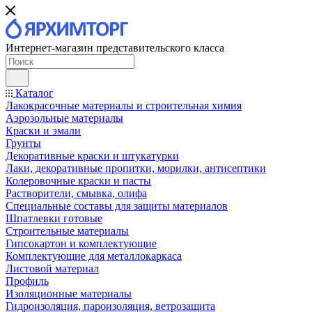
Интернет-магазин представительского класса
Каталог
Лакокрасочные материалы и строительная химия
Аэрозольные материалы
Краски и эмали
Грунты
Декоративные краски и штукатурки
Лаки, декоративные пропитки, морилки, антисептики
Колеровочные краски и пасты
Растворители, смывка, олифа
Специальные составы для защиты материалов
Шпатлевки готовые
Строительные материалы
Гипсокартон и комплектующие
Комплектующие для металлокаркаса
Листовой материал
Профиль
Изоляционные материалы
Гидроизоляция, пароизоляция, ветрозащита