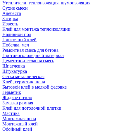
Утеплители, теплоизоляция, шумоизоляция
Сухие смеси
Алебастр
Затирка
Известь
Клей для монтажа теплоизоляции
Наливной пол
Плиточный клей
Побелка, мел
Ремонтная смесь для бетона
Противогололедный материал
Цементно-песчаная смесь
Шпатлевка
Штукатурка
Сетка металлическая
Клей, герметик, пена
Бытовой клей в мелкой фасовке
Герметик
Жидкое стекло
Замазка рамная
Клей для потолочной плитки
Мастика
Монтажная пена
Монтажный клей
Обойный клей