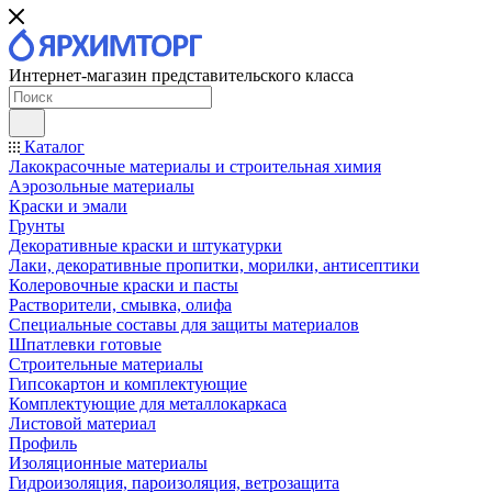
Интернет-магазин представительского класса
Каталог
Лакокрасочные материалы и строительная химия
Аэрозольные материалы
Краски и эмали
Грунты
Декоративные краски и штукатурки
Лаки, декоративные пропитки, морилки, антисептики
Колеровочные краски и пасты
Растворители, смывка, олифа
Специальные составы для защиты материалов
Шпатлевки готовые
Строительные материалы
Гипсокартон и комплектующие
Комплектующие для металлокаркаса
Листовой материал
Профиль
Изоляционные материалы
Гидроизоляция, пароизоляция, ветрозащита