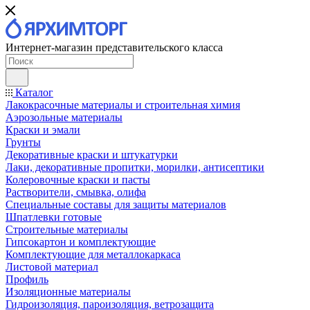
Интернет-магазин представительского класса
Каталог
Лакокрасочные материалы и строительная химия
Аэрозольные материалы
Краски и эмали
Грунты
Декоративные краски и штукатурки
Лаки, декоративные пропитки, морилки, антисептики
Колеровочные краски и пасты
Растворители, смывка, олифа
Специальные составы для защиты материалов
Шпатлевки готовые
Строительные материалы
Гипсокартон и комплектующие
Комплектующие для металлокаркаса
Листовой материал
Профиль
Изоляционные материалы
Гидроизоляция, пароизоляция, ветрозащита