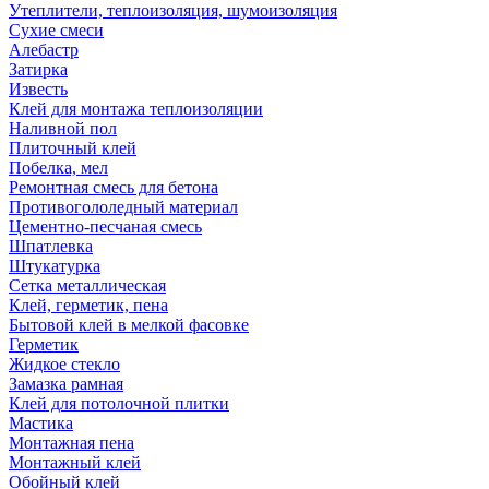
Утеплители, теплоизоляция, шумоизоляция
Сухие смеси
Алебастр
Затирка
Известь
Клей для монтажа теплоизоляции
Наливной пол
Плиточный клей
Побелка, мел
Ремонтная смесь для бетона
Противогололедный материал
Цементно-песчаная смесь
Шпатлевка
Штукатурка
Сетка металлическая
Клей, герметик, пена
Бытовой клей в мелкой фасовке
Герметик
Жидкое стекло
Замазка рамная
Клей для потолочной плитки
Мастика
Монтажная пена
Монтажный клей
Обойный клей