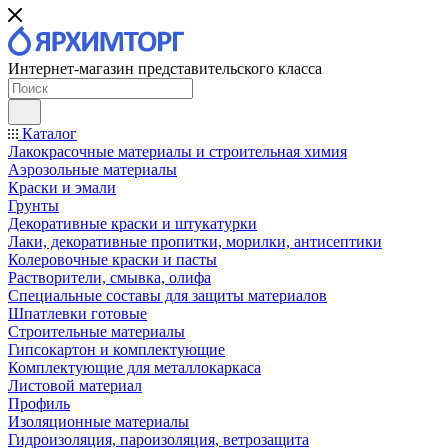
Интернет-магазин представительского класса
Каталог
Лакокрасочные материалы и строительная химия
Аэрозольные материалы
Краски и эмали
Грунты
Декоративные краски и штукатурки
Лаки, декоративные пропитки, морилки, антисептики
Колеровочные краски и пасты
Растворители, смывка, олифа
Специальные составы для защиты материалов
Шпатлевки готовые
Строительные материалы
Гипсокартон и комплектующие
Комплектующие для металлокаркаса
Листовой материал
Профиль
Изоляционные материалы
Гидроизоляция, пароизоляция, ветрозащита