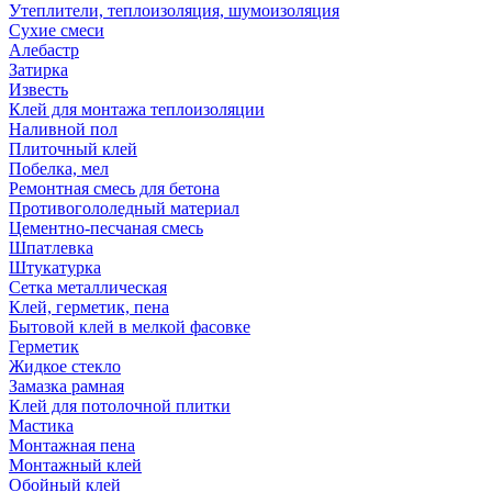
Утеплители, теплоизоляция, шумоизоляция
Сухие смеси
Алебастр
Затирка
Известь
Клей для монтажа теплоизоляции
Наливной пол
Плиточный клей
Побелка, мел
Ремонтная смесь для бетона
Противогололедный материал
Цементно-песчаная смесь
Шпатлевка
Штукатурка
Сетка металлическая
Клей, герметик, пена
Бытовой клей в мелкой фасовке
Герметик
Жидкое стекло
Замазка рамная
Клей для потолочной плитки
Мастика
Монтажная пена
Монтажный клей
Обойный клей