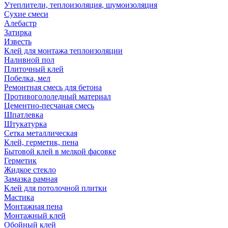
Утеплители, теплоизоляция, шумоизоляция
Сухие смеси
Алебастр
Затирка
Известь
Клей для монтажа теплоизоляции
Наливной пол
Плиточный клей
Побелка, мел
Ремонтная смесь для бетона
Противогололедный материал
Цементно-песчаная смесь
Шпатлевка
Штукатурка
Сетка металлическая
Клей, герметик, пена
Бытовой клей в мелкой фасовке
Герметик
Жидкое стекло
Замазка рамная
Клей для потолочной плитки
Мастика
Монтажная пена
Монтажный клей
Обойный клей