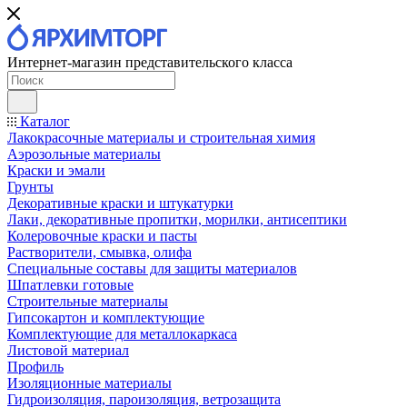
Интернет-магазин представительского класса
Каталог
Лакокрасочные материалы и строительная химия
Аэрозольные материалы
Краски и эмали
Грунты
Декоративные краски и штукатурки
Лаки, декоративные пропитки, морилки, антисептики
Колеровочные краски и пасты
Растворители, смывка, олифа
Специальные составы для защиты материалов
Шпатлевки готовые
Строительные материалы
Гипсокартон и комплектующие
Комплектующие для металлокаркаса
Листовой материал
Профиль
Изоляционные материалы
Гидроизоляция, пароизоляция, ветрозащита