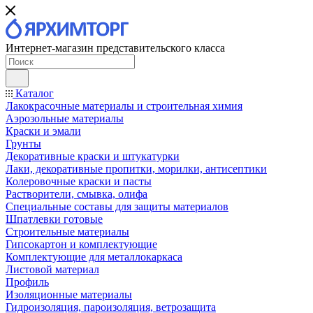
Интернет-магазин представительского класса
Каталог
Лакокрасочные материалы и строительная химия
Аэрозольные материалы
Краски и эмали
Грунты
Декоративные краски и штукатурки
Лаки, декоративные пропитки, морилки, антисептики
Колеровочные краски и пасты
Растворители, смывка, олифа
Специальные составы для защиты материалов
Шпатлевки готовые
Строительные материалы
Гипсокартон и комплектующие
Комплектующие для металлокаркаса
Листовой материал
Профиль
Изоляционные материалы
Гидроизоляция, пароизоляция, ветрозащита