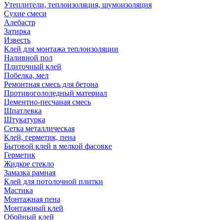
Утеплители, теплоизоляция, шумоизоляция
Сухие смеси
Алебастр
Затирка
Известь
Клей для монтажа теплоизоляции
Наливной пол
Плиточный клей
Побелка, мел
Ремонтная смесь для бетона
Противогололедный материал
Цементно-песчаная смесь
Шпатлевка
Штукатурка
Сетка металлическая
Клей, герметик, пена
Бытовой клей в мелкой фасовке
Герметик
Жидкое стекло
Замазка рамная
Клей для потолочной плитки
Мастика
Монтажная пена
Монтажный клей
Обойный клей