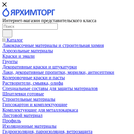
Интернет-магазин представительского класса
Каталог
Лакокрасочные материалы и строительная химия
Аэрозольные материалы
Краски и эмали
Грунты
Декоративные краски и штукатурки
Лаки, декоративные пропитки, морилки, антисептики
Колеровочные краски и пасты
Растворители, смывка, олифа
Специальные составы для защиты материалов
Шпатлевки готовые
Строительные материалы
Гипсокартон и комплектующие
Комплектующие для металлокаркаса
Листовой материал
Профиль
Изоляционные материалы
Гидроизоляция, пароизоляция, ветрозащита