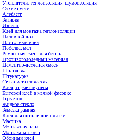
Утеплители, теплоизоляция, шумоизоляция
Сухие смеси
Алебастр
Затирка
Известь
Клей для монтажа теплоизоляции
Наливной пол
Плиточный клей
Побелка, мел
Ремонтная смесь для бетона
Противогололедный материал
Цементно-песчаная смесь
Шпатлевка
Штукатурка
Сетка металлическая
Клей, герметик, пена
Бытовой клей в мелкой фасовке
Герметик
Жидкое стекло
Замазка рамная
Клей для потолочной плитки
Мастика
Монтажная пена
Монтажный клей
Обойный клей