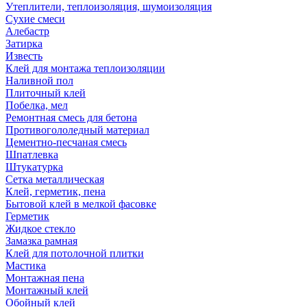
Утеплители, теплоизоляция, шумоизоляция
Сухие смеси
Алебастр
Затирка
Известь
Клей для монтажа теплоизоляции
Наливной пол
Плиточный клей
Побелка, мел
Ремонтная смесь для бетона
Противогололедный материал
Цементно-песчаная смесь
Шпатлевка
Штукатурка
Сетка металлическая
Клей, герметик, пена
Бытовой клей в мелкой фасовке
Герметик
Жидкое стекло
Замазка рамная
Клей для потолочной плитки
Мастика
Монтажная пена
Монтажный клей
Обойный клей