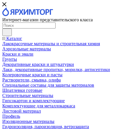
Интернет-магазин представительского класса
Каталог
Лакокрасочные материалы и строительная химия
Аэрозольные материалы
Краски и эмали
Грунты
Декоративные краски и штукатурки
Лаки, декоративные пропитки, морилки, антисептики
Колеровочные краски и пасты
Растворители, смывка, олифа
Специальные составы для защиты материалов
Шпатлевки готовые
Строительные материалы
Гипсокартон и комплектующие
Комплектующие для металлокаркаса
Листовой материал
Профиль
Изоляционные материалы
Гидроизоляция, пароизоляция, ветрозащита