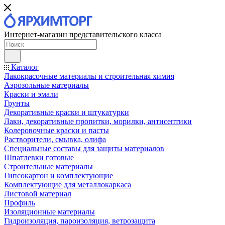
Интернет-магазин представительского класса
Каталог
Лакокрасочные материалы и строительная химия
Аэрозольные материалы
Краски и эмали
Грунты
Декоративные краски и штукатурки
Лаки, декоративные пропитки, морилки, антисептики
Колеровочные краски и пасты
Растворители, смывка, олифа
Специальные составы для защиты материалов
Шпатлевки готовые
Строительные материалы
Гипсокартон и комплектующие
Комплектующие для металлокаркаса
Листовой материал
Профиль
Изоляционные материалы
Гидроизоляция, пароизоляция, ветрозащита