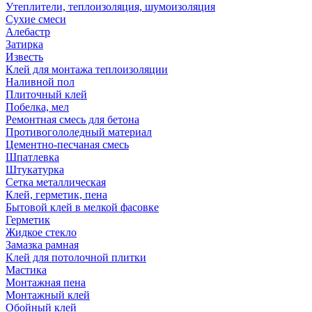
Утеплители, теплоизоляция, шумоизоляция
Сухие смеси
Алебастр
Затирка
Известь
Клей для монтажа теплоизоляции
Наливной пол
Плиточный клей
Побелка, мел
Ремонтная смесь для бетона
Противогололедный материал
Цементно-песчаная смесь
Шпатлевка
Штукатурка
Сетка металлическая
Клей, герметик, пена
Бытовой клей в мелкой фасовке
Герметик
Жидкое стекло
Замазка рамная
Клей для потолочной плитки
Мастика
Монтажная пена
Монтажный клей
Обойный клей