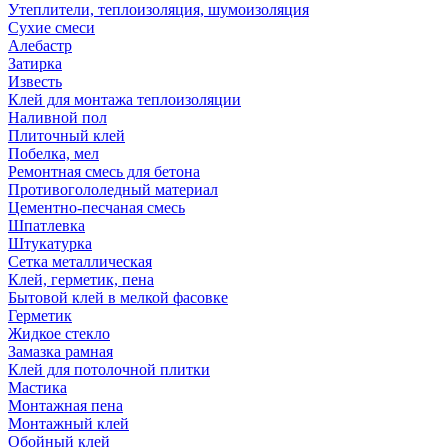
Утеплители, теплоизоляция, шумоизоляция
Сухие смеси
Алебастр
Затирка
Известь
Клей для монтажа теплоизоляции
Наливной пол
Плиточный клей
Побелка, мел
Ремонтная смесь для бетона
Противогололедный материал
Цементно-песчаная смесь
Шпатлевка
Штукатурка
Сетка металлическая
Клей, герметик, пена
Бытовой клей в мелкой фасовке
Герметик
Жидкое стекло
Замазка рамная
Клей для потолочной плитки
Мастика
Монтажная пена
Монтажный клей
Обойный клей