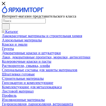
Интернет-магазин представительского класса
Каталог
Лакокрасочные материалы и строительная химия
Аэрозольные материалы
Краски и эмали
Грунты
Декоративные краски и штукатурки
Лаки, декоративные пропитки, морилки, антисептики
Колеровочные краски и пасты
Растворители, смывка, олифа
Специальные составы для защиты материалов
Шпатлевки готовые
Строительные материалы
Гипсокартон и комплектующие
Комплектующие для металлокаркаса
Листовой материал
Профиль
Изоляционные материалы
Гидроизоляция, пароизоляция, ветрозащита