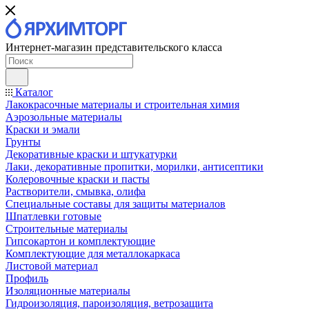
Интернет-магазин представительского класса
Каталог
Лакокрасочные материалы и строительная химия
Аэрозольные материалы
Краски и эмали
Грунты
Декоративные краски и штукатурки
Лаки, декоративные пропитки, морилки, антисептики
Колеровочные краски и пасты
Растворители, смывка, олифа
Специальные составы для защиты материалов
Шпатлевки готовые
Строительные материалы
Гипсокартон и комплектующие
Комплектующие для металлокаркаса
Листовой материал
Профиль
Изоляционные материалы
Гидроизоляция, пароизоляция, ветрозащита