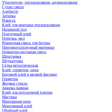
Утеплители, теплоизоляция, шумоизоляция
Сухие смеси
Алебастр
Затирка
Известь
Клей для монтажа теплоизоляции
Наливной пол
Плиточный клей
Побелка, мел
Ремонтная смесь для бетона
Противогололедный материал
Цементно-песчаная смесь
Шпатлевка
Штукатурка
Сетка металлическая
Клей, герметик, пена
Бытовой клей в мелкой фасовке
Герметик
Жидкое стекло
Замазка рамная
Клей для потолочной плитки
Мастика
Монтажная пена
Монтажный клей
Обойный клей