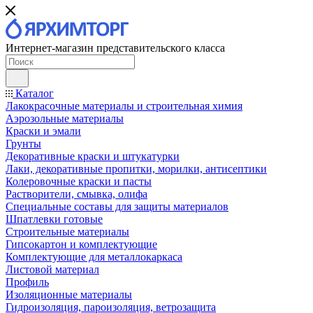
Интернет-магазин представительского класса
Каталог
Лакокрасочные материалы и строительная химия
Аэрозольные материалы
Краски и эмали
Грунты
Декоративные краски и штукатурки
Лаки, декоративные пропитки, морилки, антисептики
Колеровочные краски и пасты
Растворители, смывка, олифа
Специальные составы для защиты материалов
Шпатлевки готовые
Строительные материалы
Гипсокартон и комплектующие
Комплектующие для металлокаркаса
Листовой материал
Профиль
Изоляционные материалы
Гидроизоляция, пароизоляция, ветрозащита