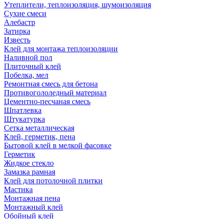
Утеплители, теплоизоляция, шумоизоляция
Сухие смеси
Алебастр
Затирка
Известь
Клей для монтажа теплоизоляции
Наливной пол
Плиточный клей
Побелка, мел
Ремонтная смесь для бетона
Противогололедный материал
Цементно-песчаная смесь
Шпатлевка
Штукатурка
Сетка металлическая
Клей, герметик, пена
Бытовой клей в мелкой фасовке
Герметик
Жидкое стекло
Замазка рамная
Клей для потолочной плитки
Мастика
Монтажная пена
Монтажный клей
Обойный клей