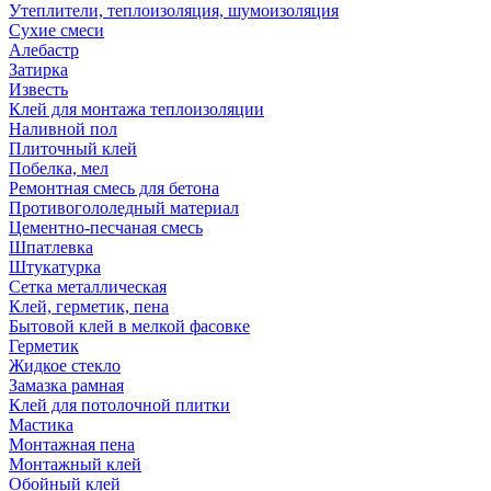
Утеплители, теплоизоляция, шумоизоляция
Сухие смеси
Алебастр
Затирка
Известь
Клей для монтажа теплоизоляции
Наливной пол
Плиточный клей
Побелка, мел
Ремонтная смесь для бетона
Противогололедный материал
Цементно-песчаная смесь
Шпатлевка
Штукатурка
Сетка металлическая
Клей, герметик, пена
Бытовой клей в мелкой фасовке
Герметик
Жидкое стекло
Замазка рамная
Клей для потолочной плитки
Мастика
Монтажная пена
Монтажный клей
Обойный клей