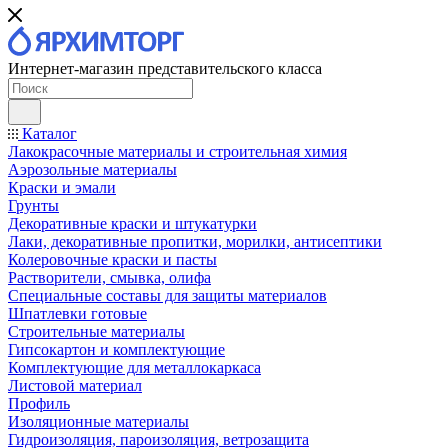
Интернет-магазин представительского класса
Каталог
Лакокрасочные материалы и строительная химия
Аэрозольные материалы
Краски и эмали
Грунты
Декоративные краски и штукатурки
Лаки, декоративные пропитки, морилки, антисептики
Колеровочные краски и пасты
Растворители, смывка, олифа
Специальные составы для защиты материалов
Шпатлевки готовые
Строительные материалы
Гипсокартон и комплектующие
Комплектующие для металлокаркаса
Листовой материал
Профиль
Изоляционные материалы
Гидроизоляция, пароизоляция, ветрозащита