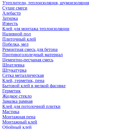
Утеплители, теплоизоляция, шумоизоляция
Сухие смеси
Алебастр
Затирка
Известь
Клей для монтажа теплоизоляции
Наливной пол
Плиточный клей
Побелка, мел
Ремонтная смесь для бетона
Противогололедный материал
Цементно-песчаная смесь
Шпатлевка
Штукатурка
Сетка металлическая
Клей, герметик, пена
Бытовой клей в мелкой фасовке
Герметик
Жидкое стекло
Замазка рамная
Клей для потолочной плитки
Мастика
Монтажная пена
Монтажный клей
Обойный клей