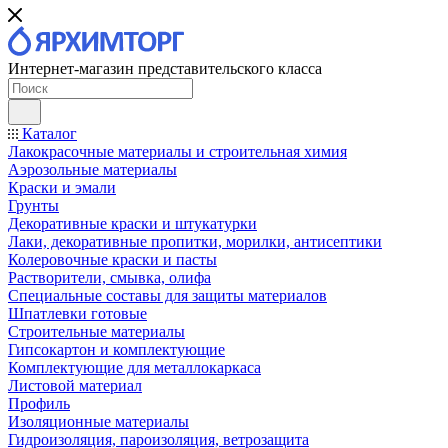
Интернет-магазин представительского класса
Каталог
Лакокрасочные материалы и строительная химия
Аэрозольные материалы
Краски и эмали
Грунты
Декоративные краски и штукатурки
Лаки, декоративные пропитки, морилки, антисептики
Колеровочные краски и пасты
Растворители, смывка, олифа
Специальные составы для защиты материалов
Шпатлевки готовые
Строительные материалы
Гипсокартон и комплектующие
Комплектующие для металлокаркаса
Листовой материал
Профиль
Изоляционные материалы
Гидроизоляция, пароизоляция, ветрозащита