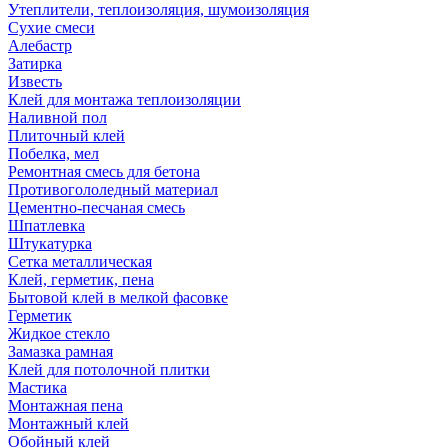
Утеплители, теплоизоляция, шумоизоляция
Сухие смеси
Алебастр
Затирка
Известь
Клей для монтажа теплоизоляции
Наливной пол
Плиточный клей
Побелка, мел
Ремонтная смесь для бетона
Противогололедный материал
Цементно-песчаная смесь
Шпатлевка
Штукатурка
Сетка металлическая
Клей, герметик, пена
Бытовой клей в мелкой фасовке
Герметик
Жидкое стекло
Замазка рамная
Клей для потолочной плитки
Мастика
Монтажная пена
Монтажный клей
Обойный клей