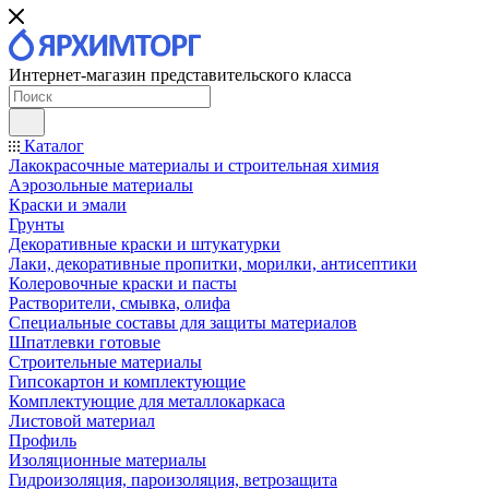
Интернет-магазин представительского класса
Каталог
Лакокрасочные материалы и строительная химия
Аэрозольные материалы
Краски и эмали
Грунты
Декоративные краски и штукатурки
Лаки, декоративные пропитки, морилки, антисептики
Колеровочные краски и пасты
Растворители, смывка, олифа
Специальные составы для защиты материалов
Шпатлевки готовые
Строительные материалы
Гипсокартон и комплектующие
Комплектующие для металлокаркаса
Листовой материал
Профиль
Изоляционные материалы
Гидроизоляция, пароизоляция, ветрозащита