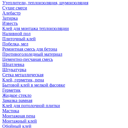
Утеплители, теплоизоляция, шумоизоляция
Сухие смеси
Алебастр
Затирка
Известь
Клей для монтажа теплоизоляции
Наливной пол
Плиточный клей
Побелка, мел
Ремонтная смесь для бетона
Противогололедный материал
Цементно-песчаная смесь
Шпатлевка
Штукатурка
Сетка металлическая
Клей, герметик, пена
Бытовой клей в мелкой фасовке
Герметик
Жидкое стекло
Замазка рамная
Клей для потолочной плитки
Мастика
Монтажная пена
Монтажный клей
Обойный клей