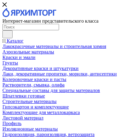
Интернет-магазин представительского класса
Каталог
Лакокрасочные материалы и строительная химия
Аэрозольные материалы
Краски и эмали
Грунты
Декоративные краски и штукатурки
Лаки, декоративные пропитки, морилки, антисептики
Колеровочные краски и пасты
Растворители, смывка, олифа
Специальные составы для защиты материалов
Шпатлевки готовые
Строительные материалы
Гипсокартон и комплектующие
Комплектующие для металлокаркаса
Листовой материал
Профиль
Изоляционные материалы
Гидроизоляция, пароизоляция, ветрозащита