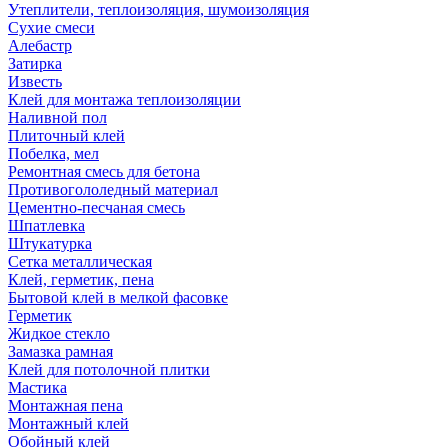
Утеплители, теплоизоляция, шумоизоляция
Сухие смеси
Алебастр
Затирка
Известь
Клей для монтажа теплоизоляции
Наливной пол
Плиточный клей
Побелка, мел
Ремонтная смесь для бетона
Противогололедный материал
Цементно-песчаная смесь
Шпатлевка
Штукатурка
Сетка металлическая
Клей, герметик, пена
Бытовой клей в мелкой фасовке
Герметик
Жидкое стекло
Замазка рамная
Клей для потолочной плитки
Мастика
Монтажная пена
Монтажный клей
Обойный клей