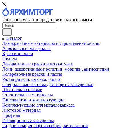
Интернет-магазин представительского класса
Каталог
Лакокрасочные материалы и строительная химия
Аэрозольные материалы
Краски и эмали
Грунты
Декоративные краски и штукатурки
Лаки, декоративные пропитки, морилки, антисептики
Колеровочные краски и пасты
Растворители, смывка, олифа
Специальные составы для защиты материалов
Шпатлевки готовые
Строительные материалы
Гипсокартон и комплектующие
Комплектующие для металлокаркаса
Листовой материал
Профиль
Изоляционные материалы
Гидроизоляция, пароизоляция, ветрозащита