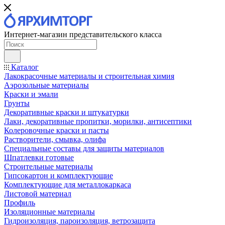
Интернет-магазин представительского класса
Каталог
Лакокрасочные материалы и строительная химия
Аэрозольные материалы
Краски и эмали
Грунты
Декоративные краски и штукатурки
Лаки, декоративные пропитки, морилки, антисептики
Колеровочные краски и пасты
Растворители, смывка, олифа
Специальные составы для защиты материалов
Шпатлевки готовые
Строительные материалы
Гипсокартон и комплектующие
Комплектующие для металлокаркаса
Листовой материал
Профиль
Изоляционные материалы
Гидроизоляция, пароизоляция, ветрозащита