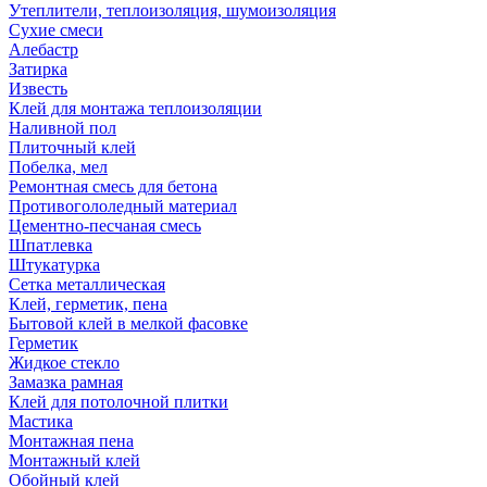
Утеплители, теплоизоляция, шумоизоляция
Сухие смеси
Алебастр
Затирка
Известь
Клей для монтажа теплоизоляции
Наливной пол
Плиточный клей
Побелка, мел
Ремонтная смесь для бетона
Противогололедный материал
Цементно-песчаная смесь
Шпатлевка
Штукатурка
Сетка металлическая
Клей, герметик, пена
Бытовой клей в мелкой фасовке
Герметик
Жидкое стекло
Замазка рамная
Клей для потолочной плитки
Мастика
Монтажная пена
Монтажный клей
Обойный клей