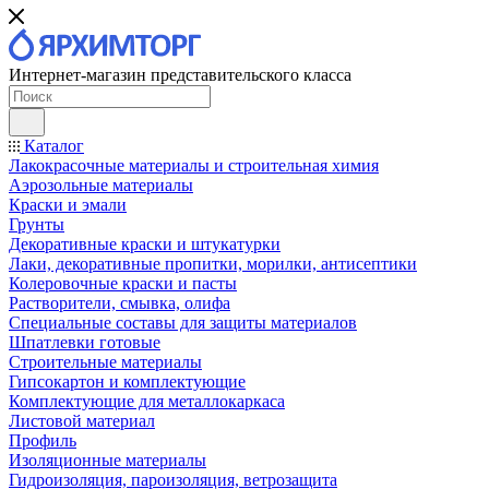
Интернет-магазин представительского класса
Каталог
Лакокрасочные материалы и строительная химия
Аэрозольные материалы
Краски и эмали
Грунты
Декоративные краски и штукатурки
Лаки, декоративные пропитки, морилки, антисептики
Колеровочные краски и пасты
Растворители, смывка, олифа
Специальные составы для защиты материалов
Шпатлевки готовые
Строительные материалы
Гипсокартон и комплектующие
Комплектующие для металлокаркаса
Листовой материал
Профиль
Изоляционные материалы
Гидроизоляция, пароизоляция, ветрозащита