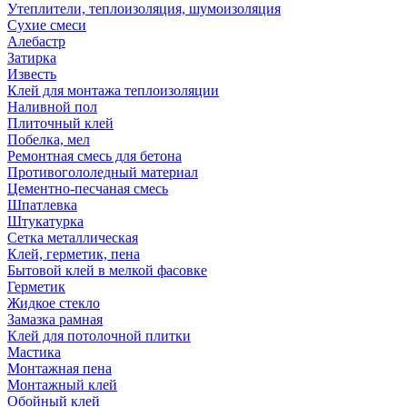
Утеплители, теплоизоляция, шумоизоляция
Сухие смеси
Алебастр
Затирка
Известь
Клей для монтажа теплоизоляции
Наливной пол
Плиточный клей
Побелка, мел
Ремонтная смесь для бетона
Противогололедный материал
Цементно-песчаная смесь
Шпатлевка
Штукатурка
Сетка металлическая
Клей, герметик, пена
Бытовой клей в мелкой фасовке
Герметик
Жидкое стекло
Замазка рамная
Клей для потолочной плитки
Мастика
Монтажная пена
Монтажный клей
Обойный клей