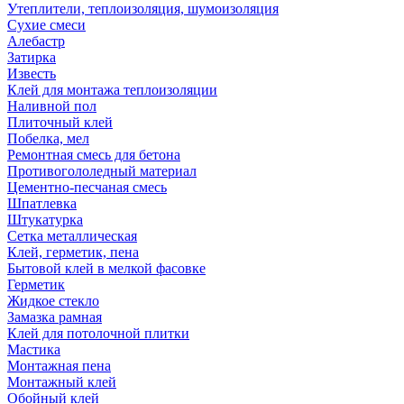
Утеплители, теплоизоляция, шумоизоляция
Сухие смеси
Алебастр
Затирка
Известь
Клей для монтажа теплоизоляции
Наливной пол
Плиточный клей
Побелка, мел
Ремонтная смесь для бетона
Противогололедный материал
Цементно-песчаная смесь
Шпатлевка
Штукатурка
Сетка металлическая
Клей, герметик, пена
Бытовой клей в мелкой фасовке
Герметик
Жидкое стекло
Замазка рамная
Клей для потолочной плитки
Мастика
Монтажная пена
Монтажный клей
Обойный клей