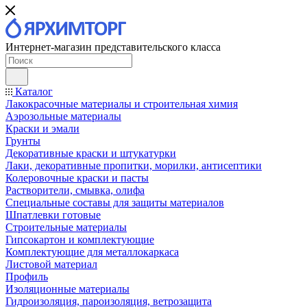
Интернет-магазин представительского класса
Каталог
Лакокрасочные материалы и строительная химия
Аэрозольные материалы
Краски и эмали
Грунты
Декоративные краски и штукатурки
Лаки, декоративные пропитки, морилки, антисептики
Колеровочные краски и пасты
Растворители, смывка, олифа
Специальные составы для защиты материалов
Шпатлевки готовые
Строительные материалы
Гипсокартон и комплектующие
Комплектующие для металлокаркаса
Листовой материал
Профиль
Изоляционные материалы
Гидроизоляция, пароизоляция, ветрозащита