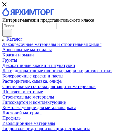
Интернет-магазин представительского класса
Каталог
Лакокрасочные материалы и строительная химия
Аэрозольные материалы
Краски и эмали
Грунты
Декоративные краски и штукатурки
Лаки, декоративные пропитки, морилки, антисептики
Колеровочные краски и пасты
Растворители, смывка, олифа
Специальные составы для защиты материалов
Шпатлевки готовые
Строительные материалы
Гипсокартон и комплектующие
Комплектующие для металлокаркаса
Листовой материал
Профиль
Изоляционные материалы
Гидроизоляция, пароизоляция, ветрозащита