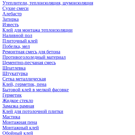
Утеплители, теплоизоляция, шумоизоляция
Сухие смеси
Алебастр
Затирка
Известь
Клей для монтажа теплоизоляции
Наливной пол
Плиточный клей
Побелка, мел
Ремонтная смесь для бетона
Противогололедный материал
Цементно-песчаная смесь
Шпатлевка
Штукатурка
Сетка металлическая
Клей, герметик, пена
Бытовой клей в мелкой фасовке
Герметик
Жидкое стекло
Замазка рамная
Клей для потолочной плитки
Мастика
Монтажная пена
Монтажный клей
Обойный клей