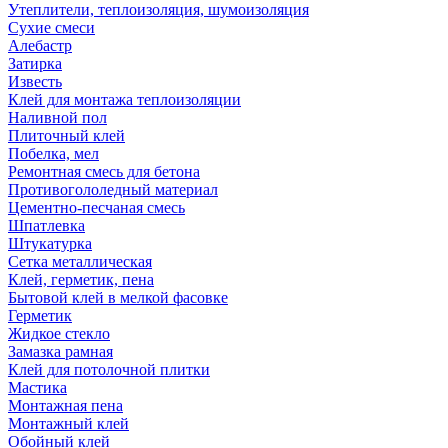
Утеплители, теплоизоляция, шумоизоляция
Сухие смеси
Алебастр
Затирка
Известь
Клей для монтажа теплоизоляции
Наливной пол
Плиточный клей
Побелка, мел
Ремонтная смесь для бетона
Противогололедный материал
Цементно-песчаная смесь
Шпатлевка
Штукатурка
Сетка металлическая
Клей, герметик, пена
Бытовой клей в мелкой фасовке
Герметик
Жидкое стекло
Замазка рамная
Клей для потолочной плитки
Мастика
Монтажная пена
Монтажный клей
Обойный клей