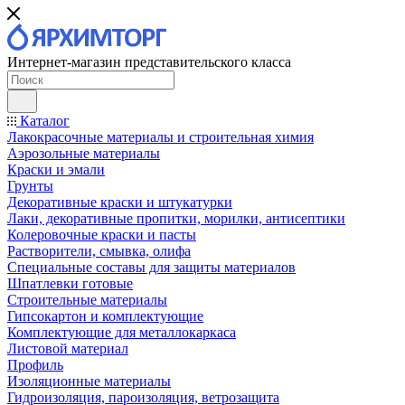
Интернет-магазин представительского класса
Каталог
Лакокрасочные материалы и строительная химия
Аэрозольные материалы
Краски и эмали
Грунты
Декоративные краски и штукатурки
Лаки, декоративные пропитки, морилки, антисептики
Колеровочные краски и пасты
Растворители, смывка, олифа
Специальные составы для защиты материалов
Шпатлевки готовые
Строительные материалы
Гипсокартон и комплектующие
Комплектующие для металлокаркаса
Листовой материал
Профиль
Изоляционные материалы
Гидроизоляция, пароизоляция, ветрозащита