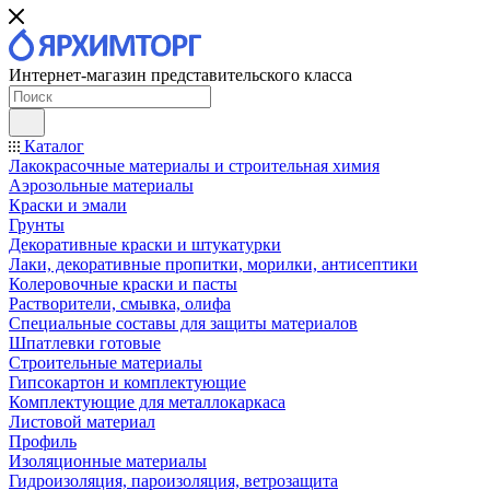
Интернет-магазин представительского класса
Каталог
Лакокрасочные материалы и строительная химия
Аэрозольные материалы
Краски и эмали
Грунты
Декоративные краски и штукатурки
Лаки, декоративные пропитки, морилки, антисептики
Колеровочные краски и пасты
Растворители, смывка, олифа
Специальные составы для защиты материалов
Шпатлевки готовые
Строительные материалы
Гипсокартон и комплектующие
Комплектующие для металлокаркаса
Листовой материал
Профиль
Изоляционные материалы
Гидроизоляция, пароизоляция, ветрозащита