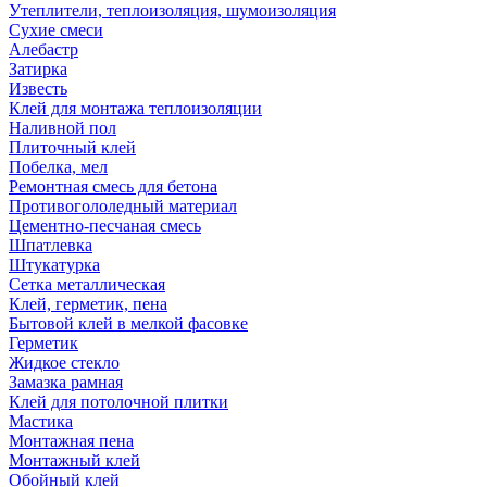
Утеплители, теплоизоляция, шумоизоляция
Сухие смеси
Алебастр
Затирка
Известь
Клей для монтажа теплоизоляции
Наливной пол
Плиточный клей
Побелка, мел
Ремонтная смесь для бетона
Противогололедный материал
Цементно-песчаная смесь
Шпатлевка
Штукатурка
Сетка металлическая
Клей, герметик, пена
Бытовой клей в мелкой фасовке
Герметик
Жидкое стекло
Замазка рамная
Клей для потолочной плитки
Мастика
Монтажная пена
Монтажный клей
Обойный клей