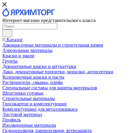
Интернет-магазин представительского класса
Каталог
Лакокрасочные материалы и строительная химия
Аэрозольные материалы
Краски и эмали
Грунты
Декоративные краски и штукатурки
Лаки, декоративные пропитки, морилки, антисептики
Колеровочные краски и пасты
Растворители, смывка, олифа
Специальные составы для защиты материалов
Шпатлевки готовые
Строительные материалы
Гипсокартон и комплектующие
Комплектующие для металлокаркаса
Листовой материал
Профиль
Изоляционные материалы
Гидроизоляция, пароизоляция, ветрозащита