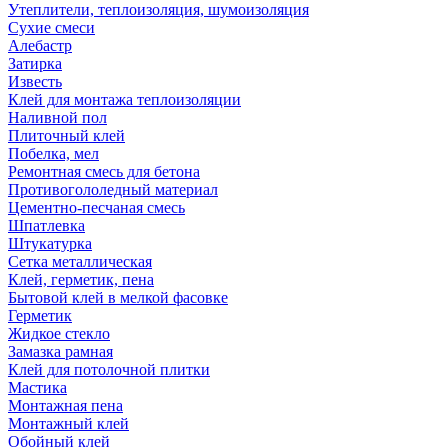
Утеплители, теплоизоляция, шумоизоляция
Сухие смеси
Алебастр
Затирка
Известь
Клей для монтажа теплоизоляции
Наливной пол
Плиточный клей
Побелка, мел
Ремонтная смесь для бетона
Противогололедный материал
Цементно-песчаная смесь
Шпатлевка
Штукатурка
Сетка металлическая
Клей, герметик, пена
Бытовой клей в мелкой фасовке
Герметик
Жидкое стекло
Замазка рамная
Клей для потолочной плитки
Мастика
Монтажная пена
Монтажный клей
Обойный клей