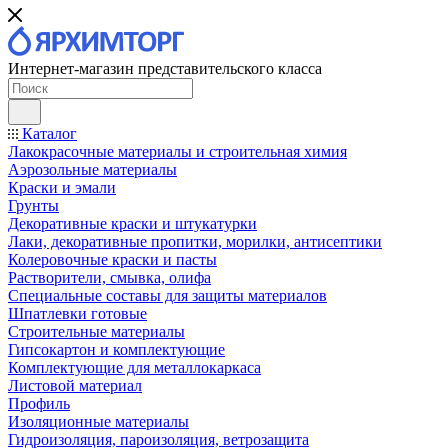
Интернет-магазин представительского класса
Каталог
Лакокрасочные материалы и строительная химия
Аэрозольные материалы
Краски и эмали
Грунты
Декоративные краски и штукатурки
Лаки, декоративные пропитки, морилки, антисептики
Колеровочные краски и пасты
Растворители, смывка, олифа
Специальные составы для защиты материалов
Шпатлевки готовые
Строительные материалы
Гипсокартон и комплектующие
Комплектующие для металлокаркаса
Листовой материал
Профиль
Изоляционные материалы
Гидроизоляция, пароизоляция, ветрозащита