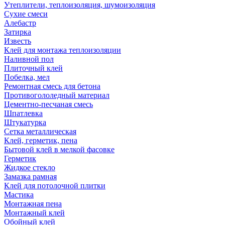
Утеплители, теплоизоляция, шумоизоляция
Сухие смеси
Алебастр
Затирка
Известь
Клей для монтажа теплоизоляции
Наливной пол
Плиточный клей
Побелка, мел
Ремонтная смесь для бетона
Противогололедный материал
Цементно-песчаная смесь
Шпатлевка
Штукатурка
Сетка металлическая
Клей, герметик, пена
Бытовой клей в мелкой фасовке
Герметик
Жидкое стекло
Замазка рамная
Клей для потолочной плитки
Мастика
Монтажная пена
Монтажный клей
Обойный клей