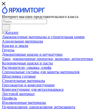
Интернет-магазин представительского класса
Каталог
Лакокрасочные материалы и строительная химия
Аэрозольные материалы
Краски и эмали
Грунты
Декоративные краски и штукатурки
Лаки, декоративные пропитки, морилки, антисептики
Колеровочные краски и пасты
Растворители, смывка, олифа
Специальные составы для защиты материалов
Шпатлевки готовые
Строительные материалы
Гипсокартон и комплектующие
Комплектующие для металлокаркаса
Листовой материал
Профиль
Изоляционные материалы
Гидроизоляция, пароизоляция, ветрозащита