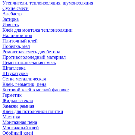
Утеплители, теплоизоляция, шумоизоляция
Сухие смеси
Алебастр
Затирка
Известь
Клей для монтажа теплоизоляции
Наливной пол
Плиточный клей
Побелка, мел
Ремонтная смесь для бетона
Противогололедный материал
Цементно-песчаная смесь
Шпатлевка
Штукатурка
Сетка металлическая
Клей, герметик, пена
Бытовой клей в мелкой фасовке
Герметик
Жидкое стекло
Замазка рамная
Клей для потолочной плитки
Мастика
Монтажная пена
Монтажный клей
Обойный клей