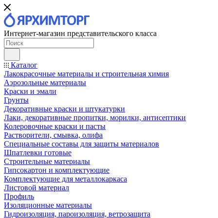
Интернет-магазин представительского класса
Каталог
Лакокрасочные материалы и строительная химия
Аэрозольные материалы
Краски и эмали
Грунты
Декоративные краски и штукатурки
Лаки, декоративные пропитки, морилки, антисептики
Колеровочные краски и пасты
Растворители, смывка, олифа
Специальные составы для защиты материалов
Шпатлевки готовые
Строительные материалы
Гипсокартон и комплектующие
Комплектующие для металлокаркаса
Листовой материал
Профиль
Изоляционные материалы
Гидроизоляция, пароизоляция, ветрозащита