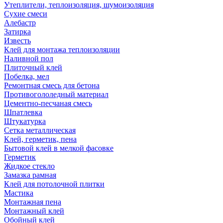
Утеплители, теплоизоляция, шумоизоляция
Сухие смеси
Алебастр
Затирка
Известь
Клей для монтажа теплоизоляции
Наливной пол
Плиточный клей
Побелка, мел
Ремонтная смесь для бетона
Противогололедный материал
Цементно-песчаная смесь
Шпатлевка
Штукатурка
Сетка металлическая
Клей, герметик, пена
Бытовой клей в мелкой фасовке
Герметик
Жидкое стекло
Замазка рамная
Клей для потолочной плитки
Мастика
Монтажная пена
Монтажный клей
Обойный клей