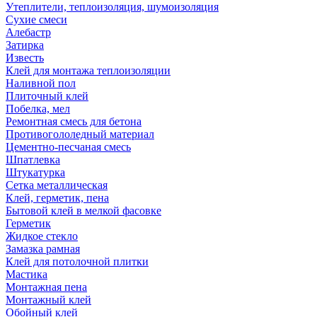
Утеплители, теплоизоляция, шумоизоляция
Сухие смеси
Алебастр
Затирка
Известь
Клей для монтажа теплоизоляции
Наливной пол
Плиточный клей
Побелка, мел
Ремонтная смесь для бетона
Противогололедный материал
Цементно-песчаная смесь
Шпатлевка
Штукатурка
Сетка металлическая
Клей, герметик, пена
Бытовой клей в мелкой фасовке
Герметик
Жидкое стекло
Замазка рамная
Клей для потолочной плитки
Мастика
Монтажная пена
Монтажный клей
Обойный клей