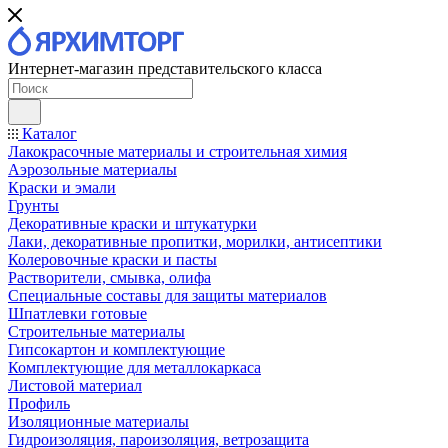
Интернет-магазин представительского класса
Каталог
Лакокрасочные материалы и строительная химия
Аэрозольные материалы
Краски и эмали
Грунты
Декоративные краски и штукатурки
Лаки, декоративные пропитки, морилки, антисептики
Колеровочные краски и пасты
Растворители, смывка, олифа
Специальные составы для защиты материалов
Шпатлевки готовые
Строительные материалы
Гипсокартон и комплектующие
Комплектующие для металлокаркаса
Листовой материал
Профиль
Изоляционные материалы
Гидроизоляция, пароизоляция, ветрозащита