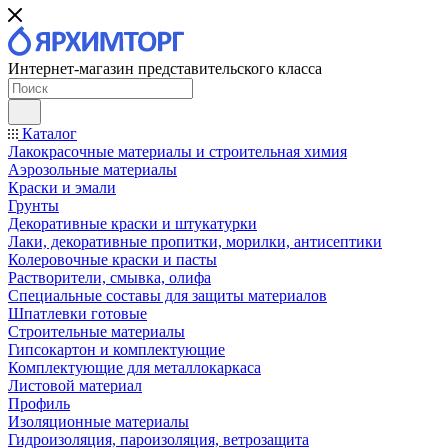
Интернет-магазин представительского класса
Каталог
Лакокрасочные материалы и строительная химия
Аэрозольные материалы
Краски и эмали
Грунты
Декоративные краски и штукатурки
Лаки, декоративные пропитки, морилки, антисептики
Колеровочные краски и пасты
Растворители, смывка, олифа
Специальные составы для защиты материалов
Шпатлевки готовые
Строительные материалы
Гипсокартон и комплектующие
Комплектующие для металлокаркаса
Листовой материал
Профиль
Изоляционные материалы
Гидроизоляция, пароизоляция, ветрозащита