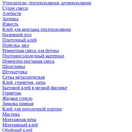
Утеплители, теплоизоляция, шумоизоляция
Сухие смеси
Алебастр
Затирка
Известь
Клей для монтажа теплоизоляции
Наливной пол
Плиточный клей
Побелка, мел
Ремонтная смесь для бетона
Противогололедный материал
Цементно-песчаная смесь
Шпатлевка
Штукатурка
Сетка металлическая
Клей, герметик, пена
Бытовой клей в мелкой фасовке
Герметик
Жидкое стекло
Замазка рамная
Клей для потолочной плитки
Мастика
Монтажная пена
Монтажный клей
Обойный клей