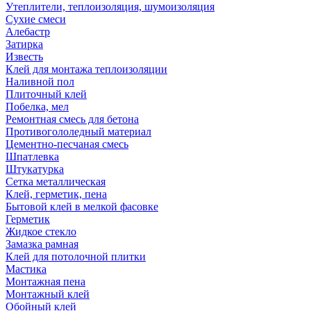
Утеплители, теплоизоляция, шумоизоляция
Сухие смеси
Алебастр
Затирка
Известь
Клей для монтажа теплоизоляции
Наливной пол
Плиточный клей
Побелка, мел
Ремонтная смесь для бетона
Противогололедный материал
Цементно-песчаная смесь
Шпатлевка
Штукатурка
Сетка металлическая
Клей, герметик, пена
Бытовой клей в мелкой фасовке
Герметик
Жидкое стекло
Замазка рамная
Клей для потолочной плитки
Мастика
Монтажная пена
Монтажный клей
Обойный клей