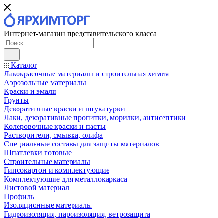
Интернет-магазин представительского класса
Каталог
Лакокрасочные материалы и строительная химия
Аэрозольные материалы
Краски и эмали
Грунты
Декоративные краски и штукатурки
Лаки, декоративные пропитки, морилки, антисептики
Колеровочные краски и пасты
Растворители, смывка, олифа
Специальные составы для защиты материалов
Шпатлевки готовые
Строительные материалы
Гипсокартон и комплектующие
Комплектующие для металлокаркаса
Листовой материал
Профиль
Изоляционные материалы
Гидроизоляция, пароизоляция, ветрозащита