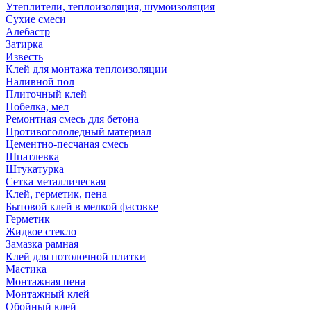
Утеплители, теплоизоляция, шумоизоляция
Сухие смеси
Алебастр
Затирка
Известь
Клей для монтажа теплоизоляции
Наливной пол
Плиточный клей
Побелка, мел
Ремонтная смесь для бетона
Противогололедный материал
Цементно-песчаная смесь
Шпатлевка
Штукатурка
Сетка металлическая
Клей, герметик, пена
Бытовой клей в мелкой фасовке
Герметик
Жидкое стекло
Замазка рамная
Клей для потолочной плитки
Мастика
Монтажная пена
Монтажный клей
Обойный клей