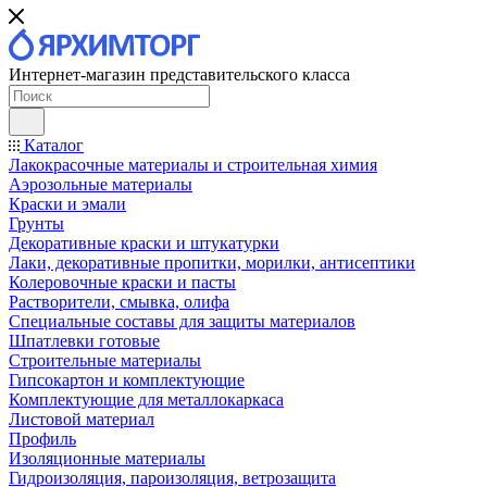
Интернет-магазин представительского класса
Каталог
Лакокрасочные материалы и строительная химия
Аэрозольные материалы
Краски и эмали
Грунты
Декоративные краски и штукатурки
Лаки, декоративные пропитки, морилки, антисептики
Колеровочные краски и пасты
Растворители, смывка, олифа
Специальные составы для защиты материалов
Шпатлевки готовые
Строительные материалы
Гипсокартон и комплектующие
Комплектующие для металлокаркаса
Листовой материал
Профиль
Изоляционные материалы
Гидроизоляция, пароизоляция, ветрозащита