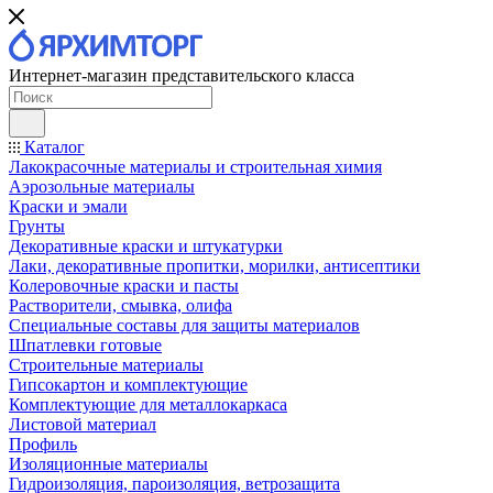
Интернет-магазин представительского класса
Каталог
Лакокрасочные материалы и строительная химия
Аэрозольные материалы
Краски и эмали
Грунты
Декоративные краски и штукатурки
Лаки, декоративные пропитки, морилки, антисептики
Колеровочные краски и пасты
Растворители, смывка, олифа
Специальные составы для защиты материалов
Шпатлевки готовые
Строительные материалы
Гипсокартон и комплектующие
Комплектующие для металлокаркаса
Листовой материал
Профиль
Изоляционные материалы
Гидроизоляция, пароизоляция, ветрозащита