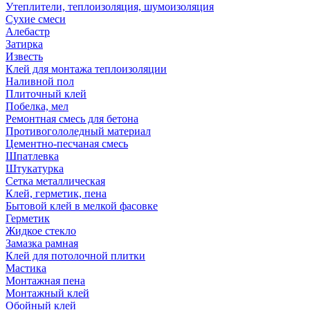
Утеплители, теплоизоляция, шумоизоляция
Сухие смеси
Алебастр
Затирка
Известь
Клей для монтажа теплоизоляции
Наливной пол
Плиточный клей
Побелка, мел
Ремонтная смесь для бетона
Противогололедный материал
Цементно-песчаная смесь
Шпатлевка
Штукатурка
Сетка металлическая
Клей, герметик, пена
Бытовой клей в мелкой фасовке
Герметик
Жидкое стекло
Замазка рамная
Клей для потолочной плитки
Мастика
Монтажная пена
Монтажный клей
Обойный клей