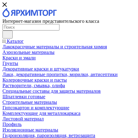
Интернет-магазин представительского класса
Каталог
Лакокрасочные материалы и строительная химия
Аэрозольные материалы
Краски и эмали
Грунты
Декоративные краски и штукатурки
Лаки, декоративные пропитки, морилки, антисептики
Колеровочные краски и пасты
Растворители, смывка, олифа
Специальные составы для защиты материалов
Шпатлевки готовые
Строительные материалы
Гипсокартон и комплектующие
Комплектующие для металлокаркаса
Листовой материал
Профиль
Изоляционные материалы
Гидроизоляция, пароизоляция, ветрозащита