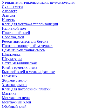
Утеплители, теплоизоляция, шумоизоляция
Сухие смеси
Алебастр
Затирка
Известь
Клей для монтажа теплоизоляции
Наливной пол
Плиточный клей
Побелка, мел
Ремонтная смесь для бетона
Противогололедный материал
Цементно-песчаная смесь
Шпатлевка
Штукатурка
Сетка металлическая
Клей, герметик, пена
Бытовой клей в мелкой фасовке
Герметик
Жидкое стекло
Замазка рамная
Клей для потолочной плитки
Мастика
Монтажная пена
Монтажный клей
Обойный клей