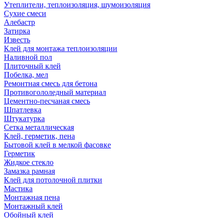
Утеплители, теплоизоляция, шумоизоляция
Сухие смеси
Алебастр
Затирка
Известь
Клей для монтажа теплоизоляции
Наливной пол
Плиточный клей
Побелка, мел
Ремонтная смесь для бетона
Противогололедный материал
Цементно-песчаная смесь
Шпатлевка
Штукатурка
Сетка металлическая
Клей, герметик, пена
Бытовой клей в мелкой фасовке
Герметик
Жидкое стекло
Замазка рамная
Клей для потолочной плитки
Мастика
Монтажная пена
Монтажный клей
Обойный клей