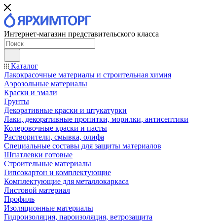
Интернет-магазин представительского класса
Каталог
Лакокрасочные материалы и строительная химия
Аэрозольные материалы
Краски и эмали
Грунты
Декоративные краски и штукатурки
Лаки, декоративные пропитки, морилки, антисептики
Колеровочные краски и пасты
Растворители, смывка, олифа
Специальные составы для защиты материалов
Шпатлевки готовые
Строительные материалы
Гипсокартон и комплектующие
Комплектующие для металлокаркаса
Листовой материал
Профиль
Изоляционные материалы
Гидроизоляция, пароизоляция, ветрозащита