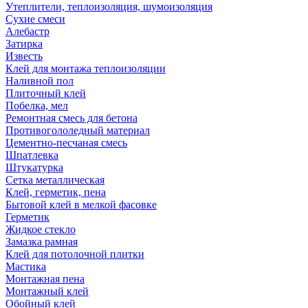
Утеплители, теплоизоляция, шумоизоляция
Сухие смеси
Алебастр
Затирка
Известь
Клей для монтажа теплоизоляции
Наливной пол
Плиточный клей
Побелка, мел
Ремонтная смесь для бетона
Противогололедный материал
Цементно-песчаная смесь
Шпатлевка
Штукатурка
Сетка металлическая
Клей, герметик, пена
Бытовой клей в мелкой фасовке
Герметик
Жидкое стекло
Замазка рамная
Клей для потолочной плитки
Мастика
Монтажная пена
Монтажный клей
Обойный клей