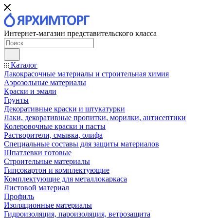
Интернет-магазин представительского класса
Каталог
Лакокрасочные материалы и строительная химия
Аэрозольные материалы
Краски и эмали
Грунты
Декоративные краски и штукатурки
Лаки, декоративные пропитки, морилки, антисептики
Колеровочные краски и пасты
Растворители, смывка, олифа
Специальные составы для защиты материалов
Шпатлевки готовые
Строительные материалы
Гипсокартон и комплектующие
Комплектующие для металлокаркаса
Листовой материал
Профиль
Изоляционные материалы
Гидроизоляция, пароизоляция, ветрозащита