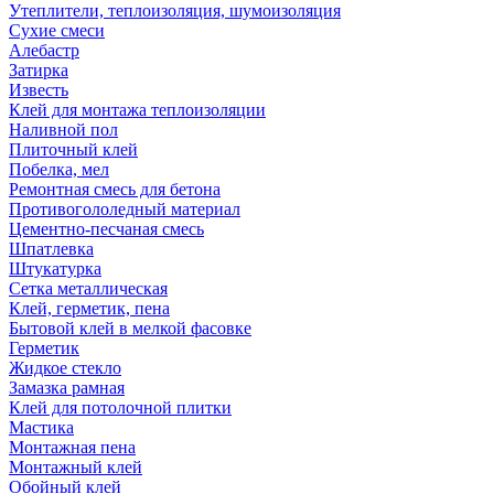
Утеплители, теплоизоляция, шумоизоляция
Сухие смеси
Алебастр
Затирка
Известь
Клей для монтажа теплоизоляции
Наливной пол
Плиточный клей
Побелка, мел
Ремонтная смесь для бетона
Противогололедный материал
Цементно-песчаная смесь
Шпатлевка
Штукатурка
Сетка металлическая
Клей, герметик, пена
Бытовой клей в мелкой фасовке
Герметик
Жидкое стекло
Замазка рамная
Клей для потолочной плитки
Мастика
Монтажная пена
Монтажный клей
Обойный клей