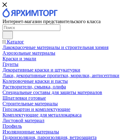
Интернет-магазин представительского класса
Каталог
Лакокрасочные материалы и строительная химия
Аэрозольные материалы
Краски и эмали
Грунты
Декоративные краски и штукатурки
Лаки, декоративные пропитки, морилки, антисептики
Колеровочные краски и пасты
Растворители, смывка, олифа
Специальные составы для защиты материалов
Шпатлевки готовые
Строительные материалы
Гипсокартон и комплектующие
Комплектующие для металлокаркаса
Листовой материал
Профиль
Изоляционные материалы
Гидроизоляция, пароизоляция, ветрозащита