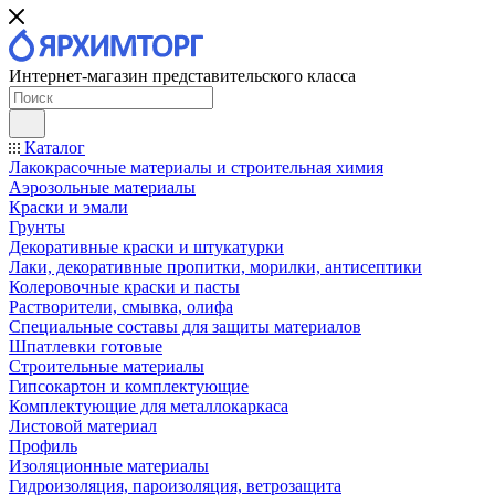
Интернет-магазин представительского класса
Каталог
Лакокрасочные материалы и строительная химия
Аэрозольные материалы
Краски и эмали
Грунты
Декоративные краски и штукатурки
Лаки, декоративные пропитки, морилки, антисептики
Колеровочные краски и пасты
Растворители, смывка, олифа
Специальные составы для защиты материалов
Шпатлевки готовые
Строительные материалы
Гипсокартон и комплектующие
Комплектующие для металлокаркаса
Листовой материал
Профиль
Изоляционные материалы
Гидроизоляция, пароизоляция, ветрозащита