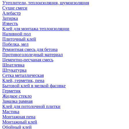
Утеплители, теплоизоляция, шумоизоляция
Сухие смеси
Алебастр
Затирка
Известь
Клей для монтажа теплоизоляции
Наливной пол
Плиточный клей
Побелка, мел
Ремонтная смесь для бетона
Противогололедный материал
Цементно-песчаная смесь
Шпатлевка
Штукатурка
Сетка металлическая
Клей, герметик, пена
Бытовой клей в мелкой фасовке
Герметик
Жидкое стекло
Замазка рамная
Клей для потолочной плитки
Мастика
Монтажная пена
Монтажный клей
Обойный клей