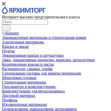
Интернет-магазин представительского класса
Каталог
Лакокрасочные материалы и строительная химия
Аэрозольные материалы
Краски и эмали
Грунты
Декоративные краски и штукатурки
Лаки, декоративные пропитки, морилки, антисептики
Колеровочные краски и пасты
Растворители, смывка, олифа
Специальные составы для защиты материалов
Шпатлевки готовые
Строительные материалы
Гипсокартон и комплектующие
Комплектующие для металлокаркаса
Листовой материал
Профиль
Изоляционные материалы
Гидроизоляция, пароизоляция, ветрозащита