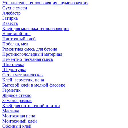
Утеплители, теплоизоляция, шумоизоляция
Сухие смеси
Алебастр
Затирка
Известь
Клей для монтажа теплоизоляции
Наливной пол
Плиточный клей
Побелка, мел
Ремонтная смесь для бетона
Противогололедный материал
Цементно-песчаная смесь
Шпатлевка
Штукатурка
Сетка металлическая
Клей, герметик, пена
Бытовой клей в мелкой фасовке
Герметик
Жидкое стекло
Замазка рамная
Клей для потолочной плитки
Мастика
Монтажная пена
Монтажный клей
Обойный клей