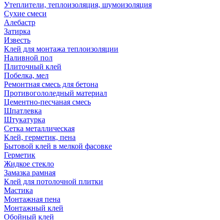
Утеплители, теплоизоляция, шумоизоляция
Сухие смеси
Алебастр
Затирка
Известь
Клей для монтажа теплоизоляции
Наливной пол
Плиточный клей
Побелка, мел
Ремонтная смесь для бетона
Противогололедный материал
Цементно-песчаная смесь
Шпатлевка
Штукатурка
Сетка металлическая
Клей, герметик, пена
Бытовой клей в мелкой фасовке
Герметик
Жидкое стекло
Замазка рамная
Клей для потолочной плитки
Мастика
Монтажная пена
Монтажный клей
Обойный клей