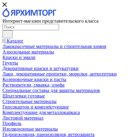
Интернет-магазин представительского класса
Каталог
Лакокрасочные материалы и строительная химия
Аэрозольные материалы
Краски и эмали
Грунты
Декоративные краски и штукатурки
Лаки, декоративные пропитки, морилки, антисептики
Колеровочные краски и пасты
Растворители, смывка, олифа
Специальные составы для защиты материалов
Шпатлевки готовые
Строительные материалы
Гипсокартон и комплектующие
Комплектующие для металлокаркаса
Листовой материал
Профиль
Изоляционные материалы
Гидроизоляция, пароизоляция, ветрозащита