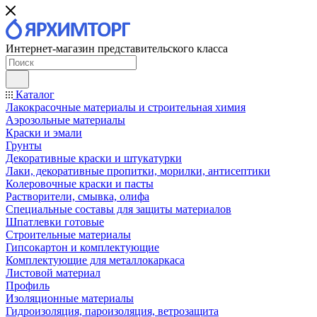
Интернет-магазин представительского класса
Каталог
Лакокрасочные материалы и строительная химия
Аэрозольные материалы
Краски и эмали
Грунты
Декоративные краски и штукатурки
Лаки, декоративные пропитки, морилки, антисептики
Колеровочные краски и пасты
Растворители, смывка, олифа
Специальные составы для защиты материалов
Шпатлевки готовые
Строительные материалы
Гипсокартон и комплектующие
Комплектующие для металлокаркаса
Листовой материал
Профиль
Изоляционные материалы
Гидроизоляция, пароизоляция, ветрозащита