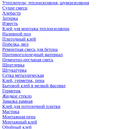
Утеплители, теплоизоляция, шумоизоляция
Сухие смеси
Алебастр
Затирка
Известь
Клей для монтажа теплоизоляции
Наливной пол
Плиточный клей
Побелка, мел
Ремонтная смесь для бетона
Противогололедный материал
Цементно-песчаная смесь
Шпатлевка
Штукатурка
Сетка металлическая
Клей, герметик, пена
Бытовой клей в мелкой фасовке
Герметик
Жидкое стекло
Замазка рамная
Клей для потолочной плитки
Мастика
Монтажная пена
Монтажный клей
Обойный клей