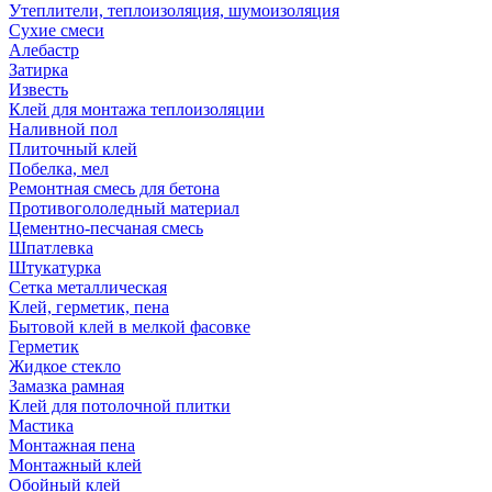
Утеплители, теплоизоляция, шумоизоляция
Сухие смеси
Алебастр
Затирка
Известь
Клей для монтажа теплоизоляции
Наливной пол
Плиточный клей
Побелка, мел
Ремонтная смесь для бетона
Противогололедный материал
Цементно-песчаная смесь
Шпатлевка
Штукатурка
Сетка металлическая
Клей, герметик, пена
Бытовой клей в мелкой фасовке
Герметик
Жидкое стекло
Замазка рамная
Клей для потолочной плитки
Мастика
Монтажная пена
Монтажный клей
Обойный клей