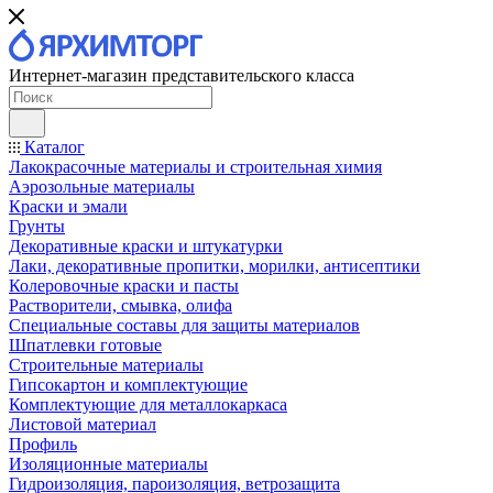
Интернет-магазин представительского класса
Каталог
Лакокрасочные материалы и строительная химия
Аэрозольные материалы
Краски и эмали
Грунты
Декоративные краски и штукатурки
Лаки, декоративные пропитки, морилки, антисептики
Колеровочные краски и пасты
Растворители, смывка, олифа
Специальные составы для защиты материалов
Шпатлевки готовые
Строительные материалы
Гипсокартон и комплектующие
Комплектующие для металлокаркаса
Листовой материал
Профиль
Изоляционные материалы
Гидроизоляция, пароизоляция, ветрозащита