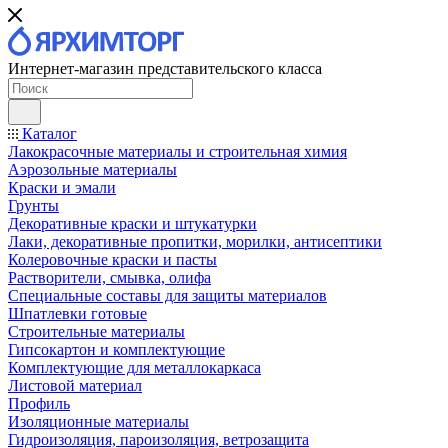
Интернет-магазин представительского класса
Каталог
Лакокрасочные материалы и строительная химия
Аэрозольные материалы
Краски и эмали
Грунты
Декоративные краски и штукатурки
Лаки, декоративные пропитки, морилки, антисептики
Колеровочные краски и пасты
Растворители, смывка, олифа
Специальные составы для защиты материалов
Шпатлевки готовые
Строительные материалы
Гипсокартон и комплектующие
Комплектующие для металлокаркаса
Листовой материал
Профиль
Изоляционные материалы
Гидроизоляция, пароизоляция, ветрозащита