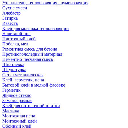
Утеплители, теплоизоляция, шумоизоляция
Сухие смеси
Алебастр
Затирка
Известь
Клей для монтажа теплоизоляции
Наливной пол
Плиточный клей
Побелка, мел
Ремонтная смесь для бетона
Противогололедный материал
Цементно-песчаная смесь
Шпатлевка
Штукатурка
Сетка металлическая
Клей, герметик, пена
Бытовой клей в мелкой фасовке
Герметик
Жидкое стекло
Замазка рамная
Клей для потолочной плитки
Мастика
Монтажная пена
Монтажный клей
Обойный клей