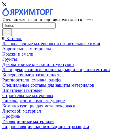
Интернет-магазин представительского класса
Каталог
Лакокрасочные материалы и строительная химия
Аэрозольные материалы
Краски и эмали
Грунты
Декоративные краски и штукатурки
Лаки, декоративные пропитки, морилки, антисептики
Колеровочные краски и пасты
Растворители, смывка, олифа
Специальные составы для защиты материалов
Шпатлевки готовые
Строительные материалы
Гипсокартон и комплектующие
Комплектующие для металлокаркаса
Листовой материал
Профиль
Изоляционные материалы
Гидроизоляция, пароизоляция, ветрозащита