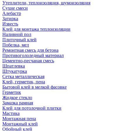
Утеплители, теплоизоляция, шумоизоляция
Сухие смеси
Алебастр
Затирка
Известь
Клей для монтажа теплоизоляции
Наливной пол
Плиточный клей
Побелка, мел
Ремонтная смесь для бетона
Противогололедный материал
Цементно-песчаная смесь
Шпатлевка
Штукатурка
Сетка металлическая
Клей, герметик, пена
Бытовой клей в мелкой фасовке
Герметик
Жидкое стекло
Замазка рамная
Клей для потолочной плитки
Мастика
Монтажная пена
Монтажный клей
Обойный клей