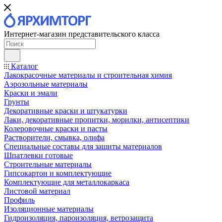
Интернет-магазин представительского класса
Каталог
Лакокрасочные материалы и строительная химия
Аэрозольные материалы
Краски и эмали
Грунты
Декоративные краски и штукатурки
Лаки, декоративные пропитки, морилки, антисептики
Колеровочные краски и пасты
Растворители, смывка, олифа
Специальные составы для защиты материалов
Шпатлевки готовые
Строительные материалы
Гипсокартон и комплектующие
Комплектующие для металлокаркаса
Листовой материал
Профиль
Изоляционные материалы
Гидроизоляция, пароизоляция, ветрозащита