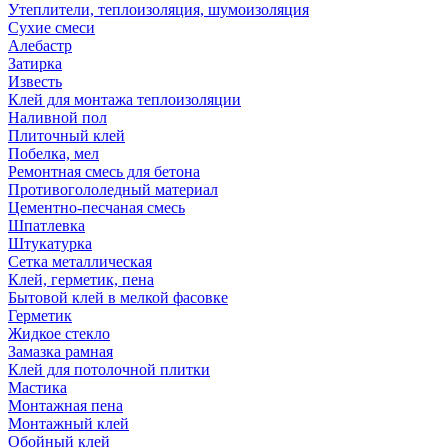
Утеплители, теплоизоляция, шумоизоляция
Сухие смеси
Алебастр
Затирка
Известь
Клей для монтажа теплоизоляции
Наливной пол
Плиточный клей
Побелка, мел
Ремонтная смесь для бетона
Противогололедный материал
Цементно-песчаная смесь
Шпатлевка
Штукатурка
Сетка металлическая
Клей, герметик, пена
Бытовой клей в мелкой фасовке
Герметик
Жидкое стекло
Замазка рамная
Клей для потолочной плитки
Мастика
Монтажная пена
Монтажный клей
Обойный клей