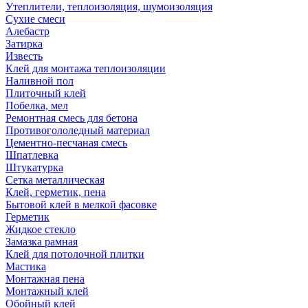
Утеплители, теплоизоляция, шумоизоляция
Сухие смеси
Алебастр
Затирка
Известь
Клей для монтажа теплоизоляции
Наливной пол
Плиточный клей
Побелка, мел
Ремонтная смесь для бетона
Противогололедный материал
Цементно-песчаная смесь
Шпатлевка
Штукатурка
Сетка металлическая
Клей, герметик, пена
Бытовой клей в мелкой фасовке
Герметик
Жидкое стекло
Замазка рамная
Клей для потолочной плитки
Мастика
Монтажная пена
Монтажный клей
Обойный клей