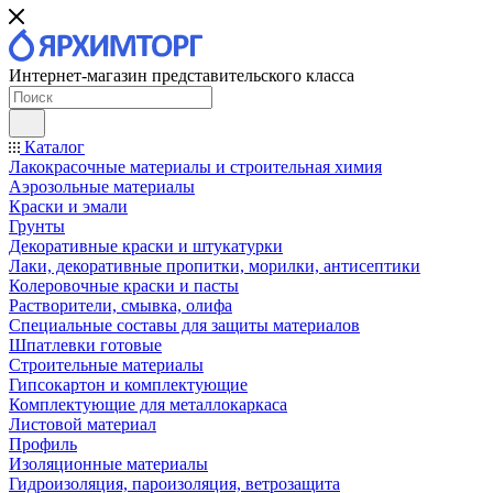
Интернет-магазин представительского класса
Каталог
Лакокрасочные материалы и строительная химия
Аэрозольные материалы
Краски и эмали
Грунты
Декоративные краски и штукатурки
Лаки, декоративные пропитки, морилки, антисептики
Колеровочные краски и пасты
Растворители, смывка, олифа
Специальные составы для защиты материалов
Шпатлевки готовые
Строительные материалы
Гипсокартон и комплектующие
Комплектующие для металлокаркаса
Листовой материал
Профиль
Изоляционные материалы
Гидроизоляция, пароизоляция, ветрозащита