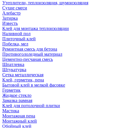
Утеплители, теплоизоляция, шумоизоляция
Сухие смеси
Алебастр
Затирка
Известь
Клей для монтажа теплоизоляции
Наливной пол
Плиточный клей
Побелка, мел
Ремонтная смесь для бетона
Противогололедный материал
Цементно-песчаная смесь
Шпатлевка
Штукатурка
Сетка металлическая
Клей, герметик, пена
Бытовой клей в мелкой фасовке
Герметик
Жидкое стекло
Замазка рамная
Клей для потолочной плитки
Мастика
Монтажная пена
Монтажный клей
Обойный клей