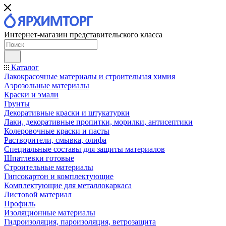
Интернет-магазин представительского класса
Каталог
Лакокрасочные материалы и строительная химия
Аэрозольные материалы
Краски и эмали
Грунты
Декоративные краски и штукатурки
Лаки, декоративные пропитки, морилки, антисептики
Колеровочные краски и пасты
Растворители, смывка, олифа
Специальные составы для защиты материалов
Шпатлевки готовые
Строительные материалы
Гипсокартон и комплектующие
Комплектующие для металлокаркаса
Листовой материал
Профиль
Изоляционные материалы
Гидроизоляция, пароизоляция, ветрозащита