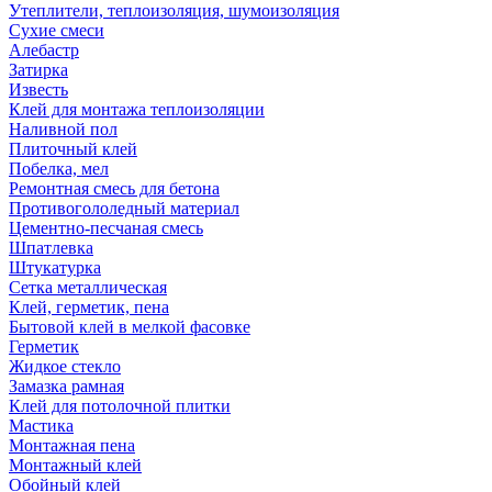
Утеплители, теплоизоляция, шумоизоляция
Сухие смеси
Алебастр
Затирка
Известь
Клей для монтажа теплоизоляции
Наливной пол
Плиточный клей
Побелка, мел
Ремонтная смесь для бетона
Противогололедный материал
Цементно-песчаная смесь
Шпатлевка
Штукатурка
Сетка металлическая
Клей, герметик, пена
Бытовой клей в мелкой фасовке
Герметик
Жидкое стекло
Замазка рамная
Клей для потолочной плитки
Мастика
Монтажная пена
Монтажный клей
Обойный клей