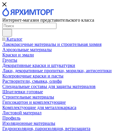
Интернет-магазин представительского класса
Каталог
Лакокрасочные материалы и строительная химия
Аэрозольные материалы
Краски и эмали
Грунты
Декоративные краски и штукатурки
Лаки, декоративные пропитки, морилки, антисептики
Колеровочные краски и пасты
Растворители, смывка, олифа
Специальные составы для защиты материалов
Шпатлевки готовые
Строительные материалы
Гипсокартон и комплектующие
Комплектующие для металлокаркаса
Листовой материал
Профиль
Изоляционные материалы
Гидроизоляция, пароизоляция, ветрозащита