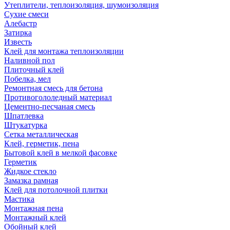
Утеплители, теплоизоляция, шумоизоляция
Сухие смеси
Алебастр
Затирка
Известь
Клей для монтажа теплоизоляции
Наливной пол
Плиточный клей
Побелка, мел
Ремонтная смесь для бетона
Противогололедный материал
Цементно-песчаная смесь
Шпатлевка
Штукатурка
Сетка металлическая
Клей, герметик, пена
Бытовой клей в мелкой фасовке
Герметик
Жидкое стекло
Замазка рамная
Клей для потолочной плитки
Мастика
Монтажная пена
Монтажный клей
Обойный клей