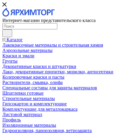
Интернет-магазин представительского класса
Каталог
Лакокрасочные материалы и строительная химия
Аэрозольные материалы
Краски и эмали
Грунты
Декоративные краски и штукатурки
Лаки, декоративные пропитки, морилки, антисептики
Колеровочные краски и пасты
Растворители, смывка, олифа
Специальные составы для защиты материалов
Шпатлевки готовые
Строительные материалы
Гипсокартон и комплектующие
Комплектующие для металлокаркаса
Листовой материал
Профиль
Изоляционные материалы
Гидроизоляция, пароизоляция, ветрозащита