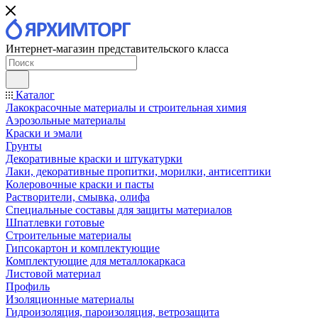
Интернет-магазин представительского класса
Каталог
Лакокрасочные материалы и строительная химия
Аэрозольные материалы
Краски и эмали
Грунты
Декоративные краски и штукатурки
Лаки, декоративные пропитки, морилки, антисептики
Колеровочные краски и пасты
Растворители, смывка, олифа
Специальные составы для защиты материалов
Шпатлевки готовые
Строительные материалы
Гипсокартон и комплектующие
Комплектующие для металлокаркаса
Листовой материал
Профиль
Изоляционные материалы
Гидроизоляция, пароизоляция, ветрозащита