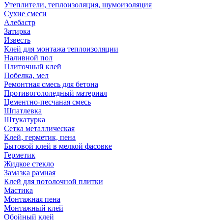
Утеплители, теплоизоляция, шумоизоляция
Сухие смеси
Алебастр
Затирка
Известь
Клей для монтажа теплоизоляции
Наливной пол
Плиточный клей
Побелка, мел
Ремонтная смесь для бетона
Противогололедный материал
Цементно-песчаная смесь
Шпатлевка
Штукатурка
Сетка металлическая
Клей, герметик, пена
Бытовой клей в мелкой фасовке
Герметик
Жидкое стекло
Замазка рамная
Клей для потолочной плитки
Мастика
Монтажная пена
Монтажный клей
Обойный клей