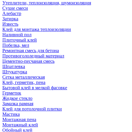
Утеплители, теплоизоляция, шумоизоляция
Сухие смеси
Алебастр
Затирка
Известь
Клей для монтажа теплоизоляции
Наливной пол
Плиточный клей
Побелка, мел
Ремонтная смесь для бетона
Противогололедный материал
Цементно-песчаная смесь
Шпатлевка
Штукатурка
Сетка металлическая
Клей, герметик, пена
Бытовой клей в мелкой фасовке
Герметик
Жидкое стекло
Замазка рамная
Клей для потолочной плитки
Мастика
Монтажная пена
Монтажный клей
Обойный клей