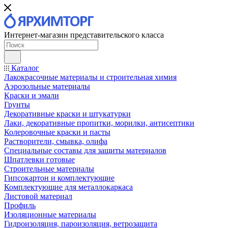
Интернет-магазин представительского класса
Каталог
Лакокрасочные материалы и строительная химия
Аэрозольные материалы
Краски и эмали
Грунты
Декоративные краски и штукатурки
Лаки, декоративные пропитки, морилки, антисептики
Колеровочные краски и пасты
Растворители, смывка, олифа
Специальные составы для защиты материалов
Шпатлевки готовые
Строительные материалы
Гипсокартон и комплектующие
Комплектующие для металлокаркаса
Листовой материал
Профиль
Изоляционные материалы
Гидроизоляция, пароизоляция, ветрозащита